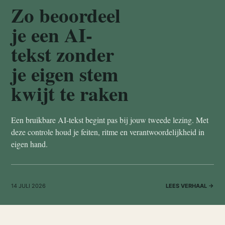
Zo beoordeel
je een AI-
tekst zonder
je eigen stem
kwijt te raken
Een bruikbare AI-tekst begint pas bij jouw tweede lezing. Met
deze controle houd je feiten, ritme en verantwoordelijkheid in
eigen hand.
14 JULI 2026
LEES VERHAAL →