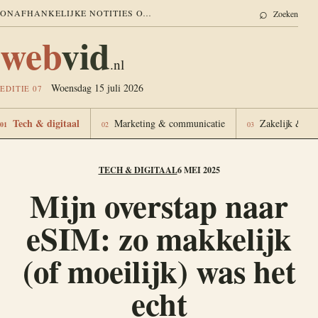
⌕
ONAFHANKELIJKE NOTITIES OVER DIGITAAL LEVEN EN WERK
Zoeken
web
vid
.nl
Woensdag 15 juli 2026
EDITIE 07
Tech & digitaal
Marketing & communicatie
Zakelijk & fin
01
02
03
TECH & DIGITAAL
6 MEI 2025
Mijn overstap naar
eSIM: zo makkelijk
(of moeilijk) was het
echt